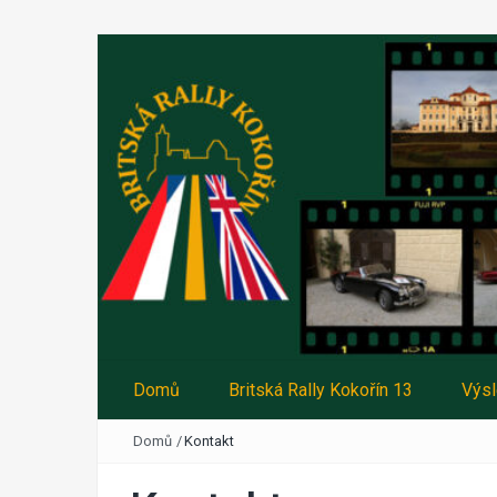
Domů
Britská Rally Kokořín 13
Výs
Domů
/
Kontakt